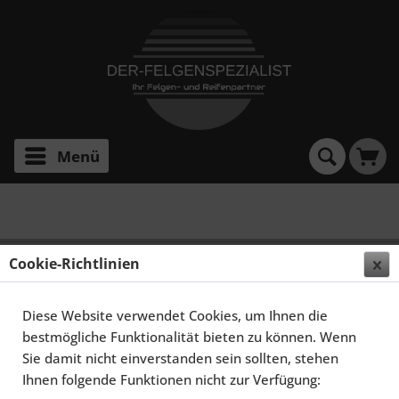
Menü
E 3 FF Deep Concave
ELEGANCE WHEELS E 3 FF DEEP CONCAVE 10,5X21
Cookie-Richtlinien
5X112 ET45 HIGHGLOSS BLACK
Diese Website verwendet Cookies, um Ihnen die
bestmögliche Funktionalität bieten zu können. Wenn
Sie damit nicht einverstanden sein sollten, stehen
Ihnen folgende Funktionen nicht zur Verfügung: