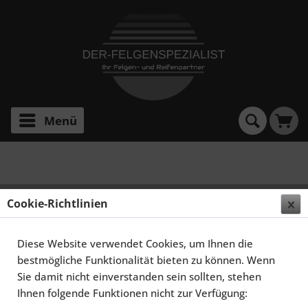
Menü
E 3 FF Deep Concave
ELEGANCE WHEELS E 3 FF DEEP CONCAVE 10,0X20
Cookie-Richtlinien
5X120 ET45 HIGHGLOSS BLACK
Diese Website verwendet Cookies, um Ihnen die
bestmögliche Funktionalität bieten zu können. Wenn
Sie damit nicht einverstanden sein sollten, stehen
Ihnen folgende Funktionen nicht zur Verfügung: