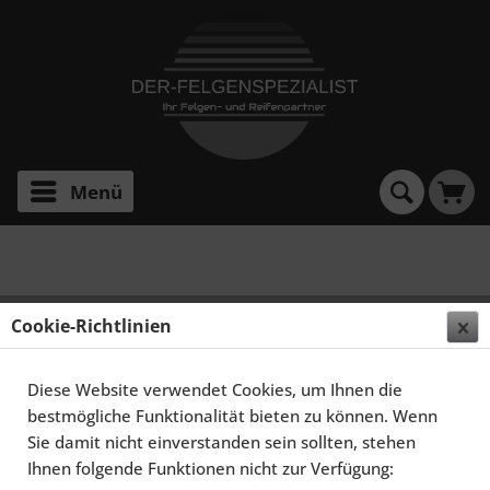
Menü
E 3 FF Deep Concave
ELEGANCE WHEELS E 3 FF DEEP CONCAVE 9,5X19
Cookie-Richtlinien
5X112 ET45 HYPER SILBER
Diese Website verwendet Cookies, um Ihnen die
bestmögliche Funktionalität bieten zu können. Wenn
Sie damit nicht einverstanden sein sollten, stehen
Ihnen folgende Funktionen nicht zur Verfügung: