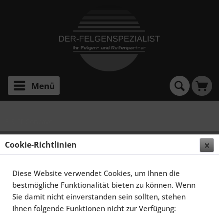
Menü
E 3 FF Concave
ELEGANCE WHEELS E 3 FF CONCAVE 9,5X21 5X112
Cookie-Richtlinien
ET35 TITANIUM BRUSHED
Diese Website verwendet Cookies, um Ihnen die
bestmögliche Funktionalität bieten zu können. Wenn
Sie damit nicht einverstanden sein sollten, stehen
Ihnen folgende Funktionen nicht zur Verfügung: