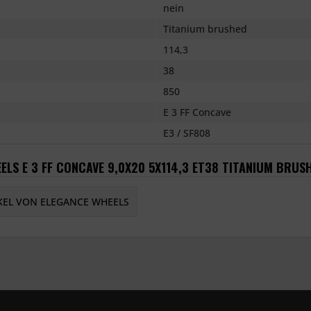
nein
Titanium brushed
114,3
38
850
E 3 FF Concave
E3 / SF808
ELS E 3 FF CONCAVE 9,0X20 5X114,3 ET38 TITANIUM BRUS
KEL VON ELEGANCE WHEELS