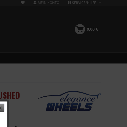
MEIN KONTO
SERVICE/HILFE
0,00 €
RUSHED
 €
k