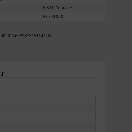
E 3 FF Concave
E3 / SF808
9020TA6083873151143TIU
ED"