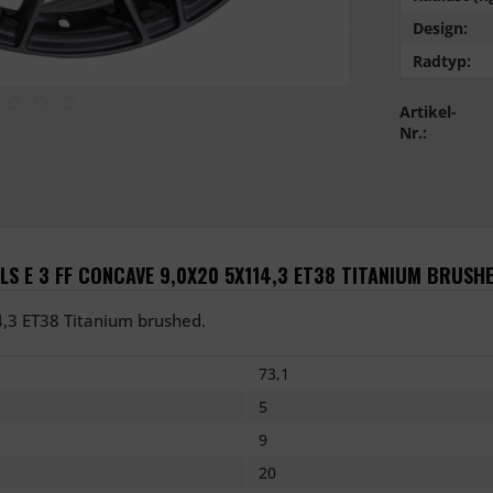
Design:
Radtyp:
Artikel-
Nr.:
S E 3 FF CONCAVE 9,0X20 5X114,3 ET38 TITANIUM BRUSH
,3 ET38 Titanium brushed.
73,1
5
9
20