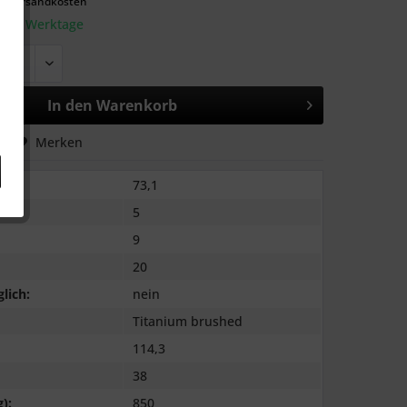
l. Versandkosten
: 2-3 Werktage
In den
Warenkorb
hen
Merken
73,1
5
9
20
lich:
nein
Titanium brushed
114,3
38
):
850