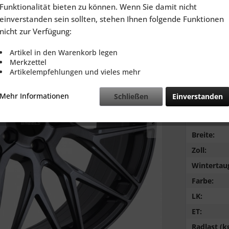
inkl. MwSt.
zzg
Funktionalität bieten zu können. Wenn Sie damit nicht
Lieferzeit
einverstanden sein sollten, stehen Ihnen folgende Funktionen
nicht zur Verfügung:
Artikel in den Warenkorb legen
Merkzettel
Artikelempfehlungen und vieles mehr
Vergleic
Mehr Informationen
Schließen
Einverstanden
NB:
LZ:
Breite:
Zoll:
Wintertaug
Farbe:
LK:
ET:
Radlast (kg