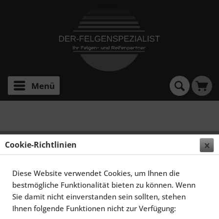
Menü
E 3 FF Concave
ELEGANCE WHEELS E 3 FF CONCAVE 8,5X19 5X114,3
Cookie-Richtlinien
ET45 SATIN KUPFER
Diese Website verwendet Cookies, um Ihnen die
bestmögliche Funktionalität bieten zu können. Wenn
Sie damit nicht einverstanden sein sollten, stehen
Ihnen folgende Funktionen nicht zur Verfügung: