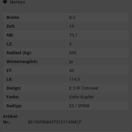
Merken
Breite:
8,5
Zoll:
19
NB:
73,1
LZ:
5
Radlast (kg):
650
Wintertauglich:
ja
ET:
45
LK:
114,3
Design:
E 3 FF Concave
Farbe:
Satin Kupfer
Radtyp:
E3 / SF808
Artikel-
Nr.:
8519SF8084373151143MCP