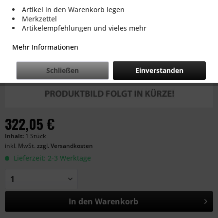
Artikel in den Warenkorb legen
Merkzettel
Artikelempfehlungen und vieles mehr
Mehr Informationen
Schließen
Einverstanden
322,05 €
Inhalt:
1 Stück
inkl. MwSt.
zzgl. Versandkosten
Lieferzeit: 2-3 Werktage
In den
Warenkorb