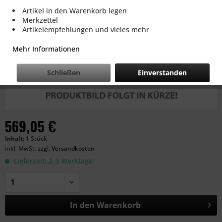
Artikel in den Warenkorb legen
Merkzettel
Artikelempfehlungen und vieles mehr
Mehr Informationen
Schließen
Einverstanden
569,05 €
Inhalt:
1 Stück
inkl. MwSt.
zzgl. Versandkosten
Lieferzeit: 2-3 Werktage
In den
Warenkorb