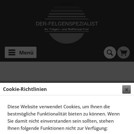
Menü
E 2 FF Deep Concave
ELEGANCE WHEELS E 2 FF DEEP CONCAVE 10,5X20
Cookie-Richtlinien
5X114,3 ET45 HYPER SILBER
Diese Website verwendet Cookies, um Ihnen die
bestmögliche Funktionalität bieten zu können. Wenn
Sie damit nicht einverstanden sein sollten, stehen
Ihnen folgende Funktionen nicht zur Verfügung: