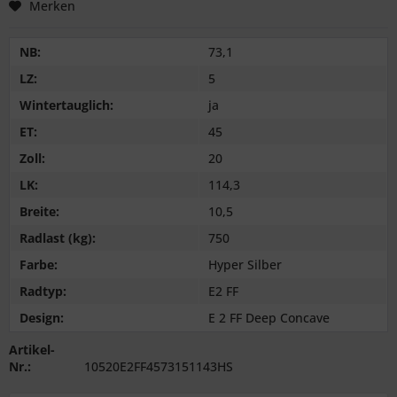
Merken
NB:
73,1
LZ:
5
Wintertauglich:
ja
ET:
45
Zoll:
20
LK:
114,3
Breite:
10,5
Radlast (kg):
750
Farbe:
Hyper Silber
Radtyp:
E2 FF
Design:
E 2 FF Deep Concave
Artikel-
Nr.:
10520E2FF4573151143HS