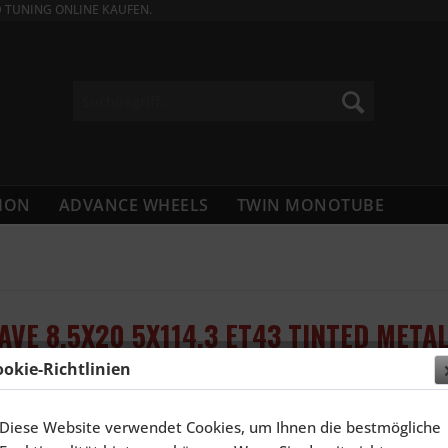
D TUNING ONLINE KAUFEN.
ION
ADVANCE WHEELS
TWIN MONOTUBE
AVE 8,5X20 5X114,3 ET43 TINTED META
ookie-Richtlinien
473,68
Diese Website verwendet Cookies, um Ihnen die bestmögliche
Inhalt:
1 Stüc