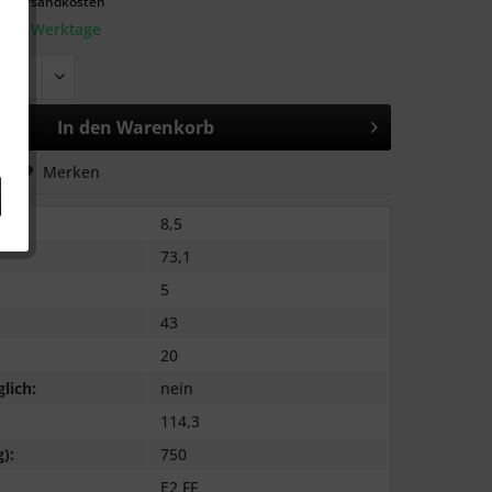
l. Versandkosten
: 2-3 Werktage
In den
Warenkorb
hen
Merken
8,5
73,1
5
43
20
lich:
nein
114,3
):
750
E2 FF