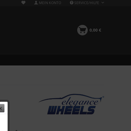
MEIN KONTO
SERVICE/HILFE
0,00 €
L
 €
k