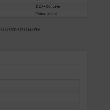
E 2 FF Concave
Tinted Metal
8520E2FF4373151143TM