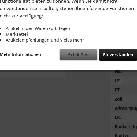
Funktionalität bieten zu können. Wenn Sie damit nicht
inkl. MwSt.
zzg
einverstanden sein sollten, stehen Ihnen folgende Funktionen
Lieferzeit
nicht zur Verfügung:
Artikel in den Warenkorb legen
Merkzettel
Artikelempfehlungen und vieles mehr
Vergleic
Mehr Informationen
Schließen
Einverstanden
Breite:
NB:
LZ:
ET:
Zoll:
Wintertaug
LK:
Radlast (kg
Radtyp: