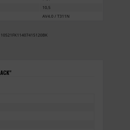
10,5
AV4.0 / T311N
10521FK11407415120BK
LACK"