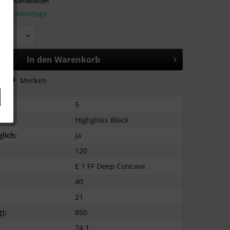
l. Versandkosten
: 2-3 Werktage
In den
Warenkorb
hen
Merken
5
Highgloss Black
lich:
ja
120
E 1 FF Deep Concave
40
21
):
850
74,1