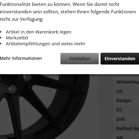
inkl. MwSt.
zzg
Funktionalität bieten zu können. Wenn Sie damit nicht
Lieferzeit
einverstanden sein sollten, stehen Ihnen folgende Funktionen
nicht zur Verfügung:
Artikel in den Warenkorb legen
Merkzettel
Artikelempfehlungen und vieles mehr
Vergleic
Mehr Informationen
Schließen
Einverstanden
LZ:
Farbe:
Wintertaug
LK:
Design:
ET:
Zoll:
Radlast (kg
NB: