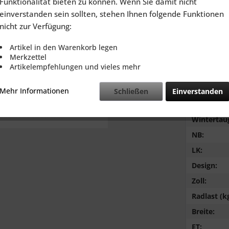
Funktionalität bieten zu können. Wenn Sie damit nicht
inkl. MwSt.
zzg
einverstanden sein sollten, stehen Ihnen folgende Funktionen
Lieferzeit
nicht zur Verfügung:
Artikel in den Warenkorb legen
Merkzettel
Artikelempfehlungen und vieles mehr
Vergleic
Mehr Informationen
Schließen
Einverstanden
LZ:
Wintertaug
NB:
LK:
Design:
Zoll:
Radlast (kg
Breite:
ET: