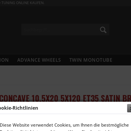
D TUNING ONLINE KAUFEN.
ION
ADVANCE WHEELS
TWIN MONOTUBE
 CONCAVE 10,5X20 5X120 ET35 SATIN B
ookie-Richtlinien
521,54
Diese Website verwendet Cookies, um Ihnen die bestmögliche
Inhalt:
1 Stüc