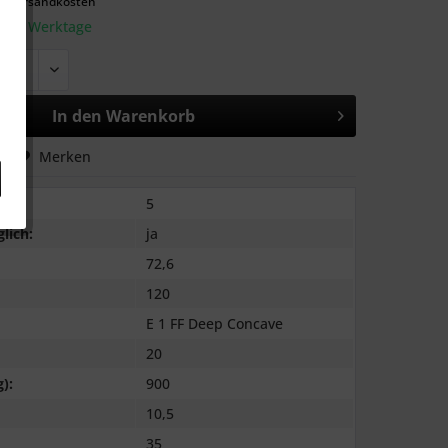
l. Versandkosten
: 2-3 Werktage
In den
Warenkorb
hen
Merken
5
lich:
ja
72,6
120
E 1 FF Deep Concave
20
):
900
10,5
35