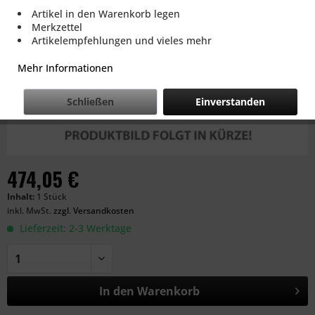
Artikel in den Warenkorb legen
Merkzettel
Artikelempfehlungen und vieles mehr
Mehr Informationen
Schließen
Einverstanden
474,05 €
Inhalt:
1 Stück
inkl. MwSt.
zzgl. Versandkosten
Lieferzeit: 2-3 Werktage
In den
Warenkorb