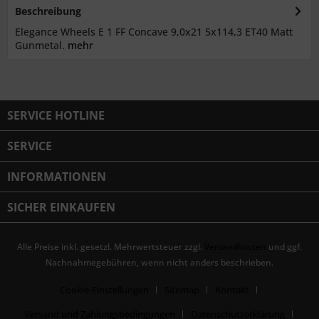
Beschreibung
Elegance Wheels E 1 FF Concave 9,0x21 5x114,3 ET40 Matt
Gunmetal.
mehr
SERVICE HOTLINE
SERVICE
INFORMATIONEN
SICHER EINKAUFEN
Alle Preise inkl. gesetzl. Mehrwertsteuer zzgl.
Versandkosten
und ggf.
Nachnahmegebühren, wenn nicht anders beschrieben.
Cookie-Einstellungen
Sitemap
Kontakt
Versand und Zahlungsbedingungen
Datenschutzerklärung