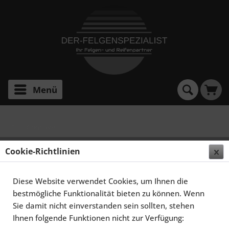
Menü
E 1 FF Concave
ELEGANCE WHEELS E 1 FF CONCAVE 9,0X21 5X114,3
Cookie-Richtlinien
ET40 MATT GUNMETAL
Diese Website verwendet Cookies, um Ihnen die
bestmögliche Funktionalität bieten zu können. Wenn
Sie damit nicht einverstanden sein sollten, stehen
Ihnen folgende Funktionen nicht zur Verfügung: