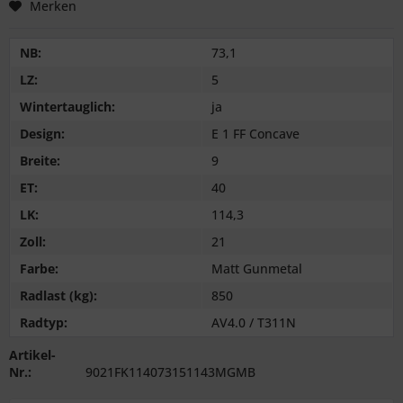
Merken
NB:
73,1
LZ:
5
Wintertauglich:
ja
Design:
E 1 FF Concave
Breite:
9
ET:
40
LK:
114,3
Zoll:
21
Farbe:
Matt Gunmetal
Radlast (kg):
850
Radtyp:
AV4.0 / T311N
Artikel-
Nr.:
9021FK114073151143MGMB