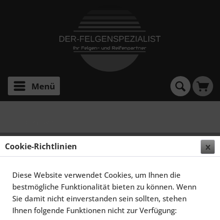
Menü
E 1 FF Concave
ELEGANCE WHEELS E 1 FF CONCAVE 9,0X20 5X114,3
Cookie-Richtlinien
ET38 HIGHGLOSS BLACK
Diese Website verwendet Cookies, um Ihnen die
bestmögliche Funktionalität bieten zu können. Wenn
Sie damit nicht einverstanden sein sollten, stehen
Ihnen folgende Funktionen nicht zur Verfügung: