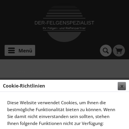
Menü
E 1 FF Deep Concave
ELEGANCE WHEELS E 1 FF DEEP CONCAVE 9,5X19
Cookie-Richtlinien
5X120 ET25 HIGHGLOSS BLACK
Diese Website verwendet Cookies, um Ihnen die
bestmögliche Funktionalität bieten zu können. Wenn
Sie damit nicht einverstanden sein sollten, stehen
Ihnen folgende Funktionen nicht zur Verfügung: