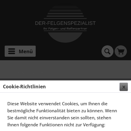
Menü
E 1 FF Deep Concave
ELEGANCE WHEELS E 1 FF DEEP CONCAVE 9,5X19
Cookie-Richtlinien
5X114,3 ET25 HIGHGLOSS BLACK
Diese Website verwendet Cookies, um Ihnen die
bestmögliche Funktionalität bieten zu können. Wenn
Sie damit nicht einverstanden sein sollten, stehen
Ihnen folgende Funktionen nicht zur Verfügung: