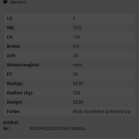
Merken
LZ:
5
NB:
72,6
LK:
120
Breite:
9,5
Zoll:
20
Wintertauglich:
nein
ET:
25
Radtyp:
R230
Radlast (kg):
720
Design:
R230
Farbe:
Matt Gunmetal polished Lip
Artikel-
Nr.:
9520FFR230257265120MGL